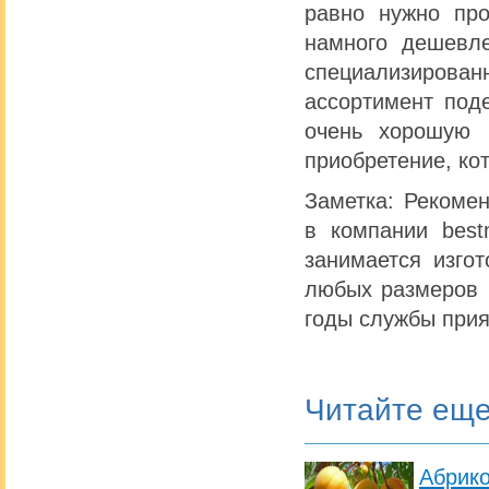
равно нужно про
намного дешевл
специализиров
ассортимент под
очень хорошую 
приобретение, ко
Заметка: Рекоме
в компании bes
занимается изго
любых размеров и
годы службы прия
Читайте ещ
Абрик