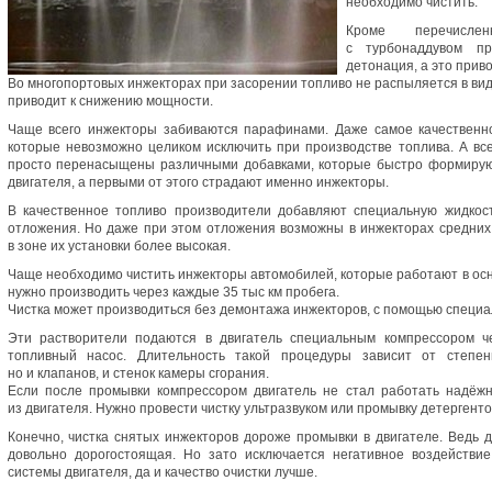
необходимо чистить.
Кроме перечисле
с турбонаддувом пр
детонация, а это прив
Во многопортовых инжекторах при засорении топливо не распыляется в виде 
приводит к снижению мощности.
Чаще всего инжекторы забиваются парафинами. Даже самое качественн
которые невозможно целиком исключить при производстве топлива. А в
просто перенасыщены различными добавками, которые быстро формируют
двигателя, а первыми от этого страдают именно инжекторы.
В качественное топливо производители добавляют специальную жидкост
отложения. Но даже при этом отложения возможны в инжекторах средних 
в зоне их установки более высокая.
Чаще необходимо чистить инжекторы автомобилей, которые работают в осн
нужно производить через каждые 35 тыс км пробега.
Чистка может производиться без демонтажа инжекторов, с помощью специа
Эти растворители подаются в двигатель специальным компрессором ч
топливный насос. Длительность такой процедуры зависит от степен
но и клапанов, и стенок камеры сгорания.
Если после промывки компрессором двигатель не стал работать надёжн
из двигателя. Нужно провести чистку ультразвуком или промывку детергенто
Конечно, чистка снятых инжекторов дороже промывки в двигателе. Ведь 
довольно дорогостоящая. Но зато исключается негативное воздействие
системы двигателя, да и качество очистки лучше.