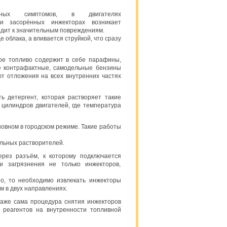
нных симптомов, в двигателях
и засорённых инжекторах возникает
одит к значительным повреждениям.
облака, а вливается струйкой, что сразу
ое топливо содержит в себе парафины,
се контрафактные, самодельные бензины
 отложения на всех внутренних частях
ь детергент, которая растворяет такие
цилиндров двигателей, где температура
овном в городском режиме. Такие работы
льных растворителей.
ерез разъём, к которому подключается
и загрязнения не только инжекторов,
о, то необходимо извлекать инжекторы
м в двух направлениях.
даже сама процедура снятия инжекторов
 реагентов на внутренности топливной