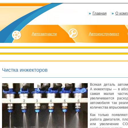
Главная
О комп
Автозапчасти
Автоинструмент
Чистка инжекторов
Всякая деталь автом
А инжекторы — в абсо
самая малая части
увеличивается расхо
автомобиля так реаг
количества впрыскивае
Как только появляют
работа двигателя, пл
или увеличение С