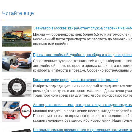
Читайте еще
Эвакуатор в Москве: как работает служба спасения на ко
Москва — город-рекордсмен: более 5,5 млн автомобилей, 
бесконечный поток транспорта от рассвета до глубокой н
поломка или ошибка
Прокат автомобилей: удобство, свобода и выгодные реше
Современные путешественники всё чаще выбирают автон
автомобилей — это не просто аренда машины, а возможн
комфорта и гибкости в поездке. Особенно востребованы ус
Какие критерии определяются качество покрышек
Выбрать подходящие шины на первый взгляд кажется элем
речь идёт о покупке в интернет-магазине. Достаточно ук
транспортного средства для того, чтобы поиск самостоят
Автострахование – тема, которая волнует каждого водите
Машина вот уже на протяжении нескольких десятилетий 
Появление на рынке огромного количества предложений,
каждому человеку, без каких-либо исключений. Надо толь
Насколько сильно различаются современные автомагнит