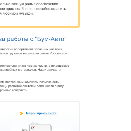
есьма важную роль в обеспечении
ое приспособление способно скрасить
ся любимой музыкой,
а работы с "Бум-Авто"
широкий ассортимент запасных частей к
ьной грузовой технике на рынке Российской
венные оригинальные запчасти, а не дешевые
изкопробных материалов. Наши запчасти
.
оим постоянным клиентам возможность
мощи развитой системы лояльности в виде
срочные контракты.
Запрос прайс-листа