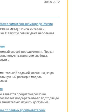
30.05.2012
лёсах в самом большом городе России
130 км МКАД, 12 млн жителей и
очи. В таких условиях даже небольшая
ния
омный способ передвижения. Прокат
ость получить максимум свободы,
луги в
ентальной задачей, особенно, когда
азать нужный размер и модель
ельно
ля
не является предметом роскоши.
 позволяет подобрать что-то подходящее
ко внимательно изучить доступные
олы от первых проигрывателей?