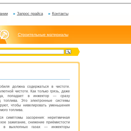
ании
Запрос прайса
Контакты
Строительные материалы
обиля должна содержаться в чистоте.
лютной чистоте. Как только грязь, даже
ца, попадает в инжектор — сразу
д топлива. Это электронные системы
ируют, чтобы нивелировать уменьшения
мого топлива.
ся симптомы засорения: неритмичная
охое зажигание, снижение приёмистости
О в выхлопных газах — инжекторы