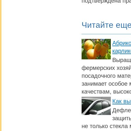
подтверждена пра
Читайте ещ
Абрик
карлик
Выращи
фермерских хозяй
посадочного мате
занимает особое 
качествам, высок
Как вы
Дефлек
защиты
не только стекла 