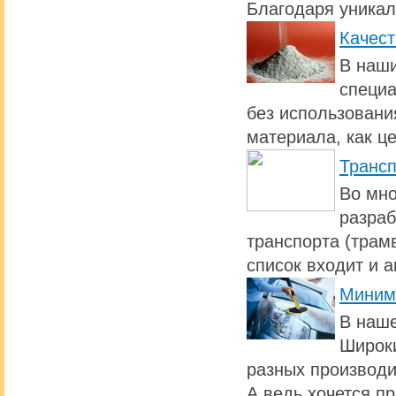
Благодаря уникал
Качест
В наши
специа
без использовани
материала, как ц
Транс
Во мно
разраб
транспорта (трамв
список входит и 
Миним
В наше
Широки
разных производи
А ведь хочется п