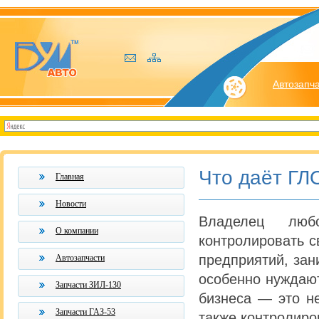
Автозапч
Что даёт ГЛ
Главная
Новости
Владелец люб
О компании
контролировать с
предприятий, за
Автозапчасти
особенно нуждают
Запчасти ЗИЛ-130
бизнеса — это не
Запчасти ГАЗ-53
также контролиро