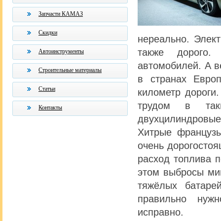
Запчасти КАМАЗ
Скидки
нереально. Элек
также дорого.
Автоинструменты
автомобилей. А в
Строительные материалы
в странах Евро
Статьи
километр дороги
трудом в так
Контакты
двухцилиндровы
Хитрые французы
очень дорогостоя
расход топлива п
этом выбросы мин
тяжёлых батаре
правильно нуж
исправно.