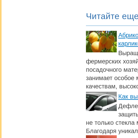
Читайте ещ
Абрик
карлик
Выращи
фермерских хозяй
посадочного мате
занимает особое 
качествам, высок
Как вы
Дефлек
защиты
не только стекла 
Благодаря уникал