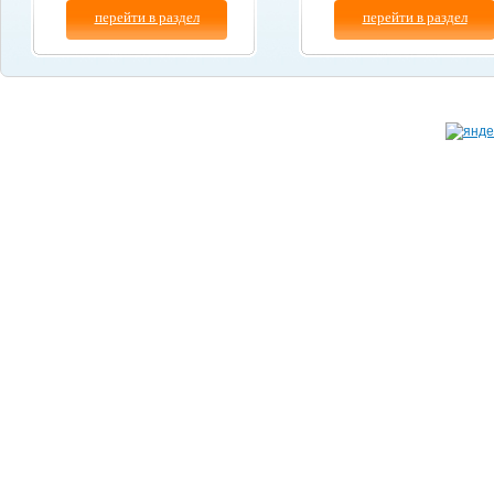
перейти в раздел
перейти в раздел
Копирование материалов сайта разрешено толь
© "
Бум-Авто
" 2003-2026.
при указании ссылки на данный сайт