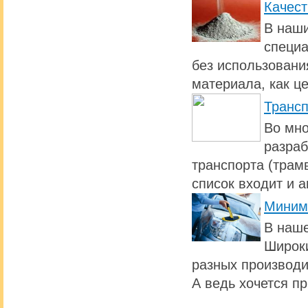
Качест
В наши
специа
без использовани
материала, как ц
Транс
Во мно
разраб
транспорта (трамв
список входит и 
Миним
В наше
Широки
разных производи
А ведь хочется п