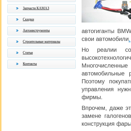
Запчасти КАМАЗ
Скидки
автогиганты BMW
Автоинструменты
свои автомобили
.
Строительные материалы
Но реалии со
Статьи
высокотехноло
Контакты
Многочисленные
автомобильные 
Поэтому покупат
управления нужн
фирмы.
Впрочем, даже эт
замене галогено
конструкция фары