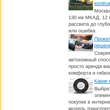
колёса
Москва
130 км МКАД, 12 
рассвета до глуб
или ошибка
Прокат
решен
Совре
автономный спосо
просто аренда ма
комфорта и гибко
Какие 
Выбрат
элемен
покупке в интерн
модель транспорт