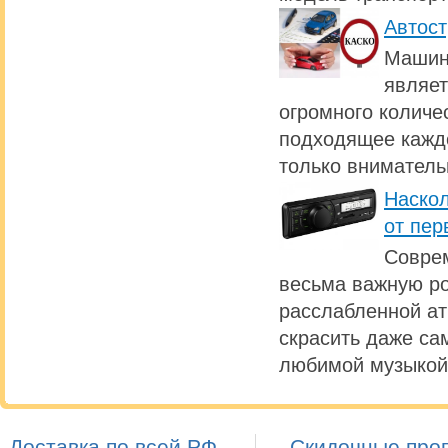
Автост
Машина
являет
огромного количе
подходящее каждо
только вниматель
Наскол
от пер
Совре
весьма важную ро
расслабленной а
скрасить даже са
любимой музыкой
Доставка по всей РФ
Скидочные про