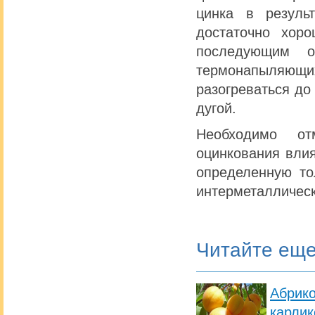
цинка в резуль
достаточно хор
последующим о
термонапыляющих
разогреваться до
дугой.
Необходимо от
оцинкования влия
определенную то
интерметаллическ
Читайте ещ
Абрик
карлик