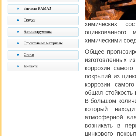
Запчасти КАМАЗ
Скидки
химических со
оцинкованного
Автоинструменты
химическими сое
Строительные материалы
Общее прогнозир
Статьи
изготовленных из
Контакты
коррозии самого
покрытий из цинк
коррозии самого
общая стойкость 
В большом количе
который наход
атмосферной вла
возникать в пе
цинкового покры