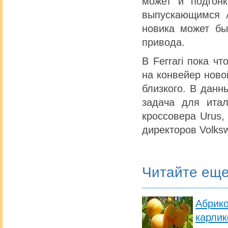
может и подгон
выпускающимся A
новика может бы
привода.
В Ferrari пока ч
на конвейер ново
близкого. В данн
задача для итал
кроссовера Urus,
директоров Volks
Читайте ещ
Абрик
карлик