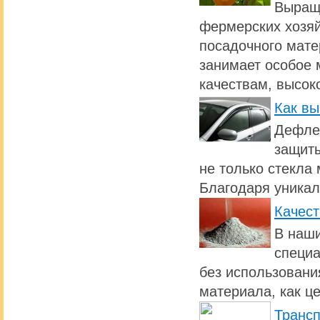
Выращи
фермерских хозяй
посадочного мате
занимает особое 
качествам, высок
Как вы
Дефлек
защиты
не только стекла 
Благодаря уникал
Качест
В наши
специа
без использовани
материала, как ц
Транс