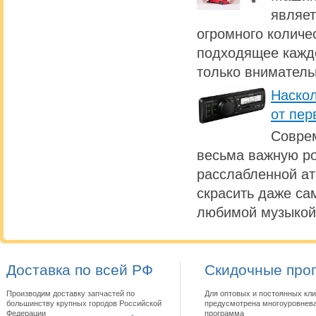
являет
огромного количе
подходящее каждо
только вниматель
Наскол
от пер
Совре
весьма важную ро
расслабленной а
скрасить даже са
любимой музыкой
Доставка по всей РФ
Скидочные про
Производим доставку запчастей по
Для оптовых и постоянных кли
большинству крупных городов Российской
предусмотрена многоуровнева
Федерации
программа