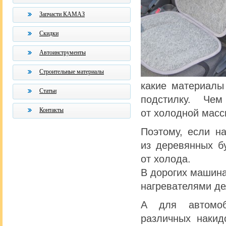
Запчасти КАМАЗ
Скидки
Автоинструменты
Строительные материалы
какие материалы
Статьи
подстилку. Че
Контакты
от холодной масс
Поэтому, если н
из деревянных б
от холода.
В дорогих машина
нагревателями де
А для автомоб
различных накид