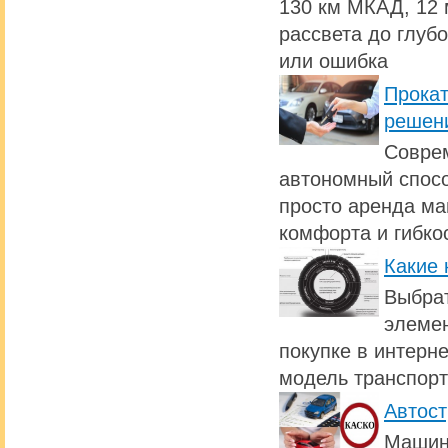
130 км МКАД, 12 
рассвета до глуб
или ошибка
Прокат
решен
Совре
автономный спосо
просто аренда ма
комфорта и гибко
Какие 
Выбрат
элемен
покупке в интерн
модель транспорт
Автост
Машина