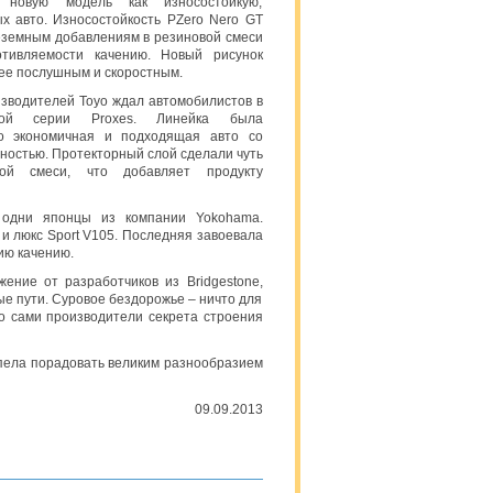
т новую модель как износостойкую,
х авто. Износостойкость PZero Nero GT
еземным добавлениям в резиновой смеси
тивляемости качению. Новый рисунок
лее послушным и скоростным.
изводителей Toyo ждал автомобилистов в
той серии Proxes. Линейка была
но экономичная и подходящая авто со
ностью. Протекторный слой сделали чуть
ой смеси, что добавляет продукту
 одни японцы из компании Yokohama.
и люкс Sport V105. Последняя завоевала
ию качению.
ение от разработчиков из Bridgestone,
е пути. Суровое бездорожье – ничто для
то сами производители секрета строения
спела порадовать великим разнообразием
09.09.2013