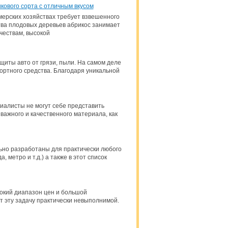
ового сорта с отличным вкусом
мерских хозяйствах требует взвешенного
тва плодовых деревьев абрикос занимает
чествам, высокой
иты авто от грязи, пыли. На самом деле
портного средства. Благодаря уникальной
иалисты не могут себе представить
важного и качественного материала, как
ьно разработаны для практически любого
 метро и т.д.) а также в этот список
рокий диапазон цен и большой
 эту задачу практически невыполнимой.