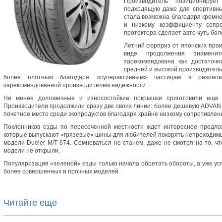
Производитель позиционируе
подходящую даже для спортивны
стала возможна благодаря кремн
и низкому коэффициенту сопро
протектора сделает авто чуть бо
Летний сюрприз от японских про
виде продолжения знамени
зарекомендована как достаточ
средней и высокой производитель
более плотным благодаря «суперактивным» частицам в резинов
зарекомендованной производителем надежности.
Не менее долговечные и износостойкие покрышки приготовили еще
Производители продолжили сразу две своих линии: более дешевую ADVAN 
почетное место среди экопродуктов благодаря крайне низкому сопротивлен
Поклонников езды по пересеченной местности ждет интересное предлож
которые выпускают «грязевые» шины для любителей покорять непроходимы
модели Dueler M/T 674. Сомневаться не станем, даже не смотря на то, ч
модели не открыли.
Популяризация «зеленой» езды только начала обретать обороты, а уже у
более совершенных и прочных моделей.
Читайте еще