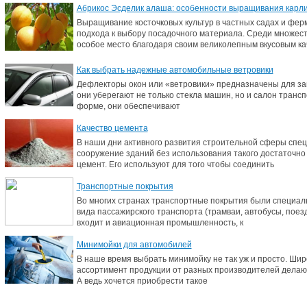
Абрикос Эсделик алаша: особенности выращивания карлик
Выращивание косточковых культур в частных садах и фер
подхода к выбору посадочного материала. Среди множес
особое место благодаря своим великолепным вкусовым ка
Как выбрать надежные автомобильные ветровики
Дефлекторы окон или «ветровики» предназначены для защ
они уберегают не только стекла машин, но и салон транс
форме, они обеспечивают
Качество цемента
В наши дни активного развития строительной сферы спец
сооружение зданий без использования такого достаточно 
цемент. Его используют для того чтобы соединить
Транспортные покрытия
Во многих странах транспортные покрытия были специал
вида пассажирского транспорта (трамваи, автобусы, поезда,
входит и авиационная промышленность, к
Минимойки для автомобилей
В наше время выбрать минимойку не так уж и просто. Ши
ассортимент продукции от разных производителей делают
А ведь хочется приобрести такое