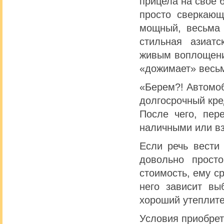
прицела на свое 
просто сверкающ
мощный, весьма 
стильная азиат
живым воплощени
«дожимает» весьм
«Берем?! Автомоб
долгосрочный кр
После чего, пер
наличными или вз
Если речь вести
довольно прост
стоимость, ему с
него зависит вы
хороший утеплите
Условия приобре