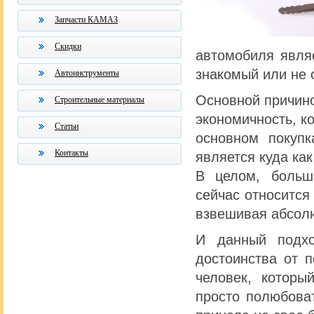
Запчасти КАМАЗ
Скидки
автомобиля явля
знакомый или не 
Автоинструменты
Основной причино
Строительные материалы
экономичность, ко
Статьи
основном покуп
Контакты
является куда ка
В целом, больш
сейчас относится
взвешивая абсолю
И данный подхо
достоинства от п
человек, которы
просто полюбоват