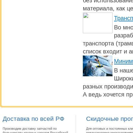
без использовани
материала, как ц
Транс
Во мно
разраб
транспорта (трамв
список входит и 
Миним
В наше
Широки
разных производи
А ведь хочется п
Доставка по всей РФ
Скидочные про
Производим доставку запчастей по
Для оптовых и постоянных кли
большинству крупных городов Российской
предусмотрена многоуровнева