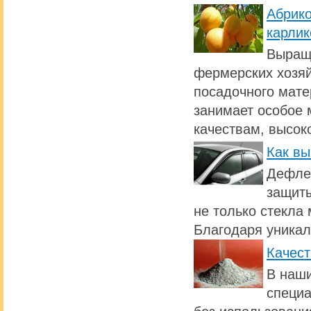
Абрик
карлик
Выращи
фермерских хозяй
посадочного мате
занимает особое 
качествам, высок
Как вы
Дефлек
защиты
не только стекла 
Благодаря уникал
Качест
В наши
специа