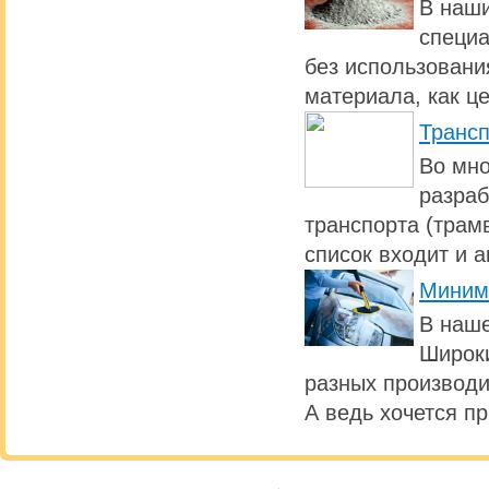
В наши
специа
без использовани
материала, как ц
Транс
Во мно
разраб
транспорта (трамв
список входит и 
Миним
В наше
Широки
разных производи
А ведь хочется п