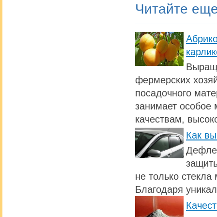
Читайте ещ
Абрик
карлик
Выращи
фермерских хозяй
посадочного мате
занимает особое 
качествам, высок
Как вы
Дефлек
защиты
не только стекла 
Благодаря уникал
Качест