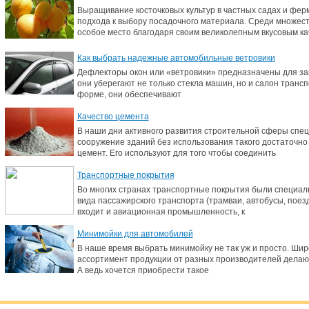
Выращивание косточковых культур в частных садах и фер
подхода к выбору посадочного материала. Среди множес
особое место благодаря своим великолепным вкусовым ка
Как выбрать надежные автомобильные ветровики
Дефлекторы окон или «ветровики» предназначены для защ
они уберегают не только стекла машин, но и салон транс
форме, они обеспечивают
Качество цемента
В наши дни активного развития строительной сферы спец
сооружение зданий без использования такого достаточно 
цемент. Его используют для того чтобы соединить
Транспортные покрытия
Во многих странах транспортные покрытия были специал
вида пассажирского транспорта (трамваи, автобусы, поезда,
входит и авиационная промышленность, к
Минимойки для автомобилей
В наше время выбрать минимойку не так уж и просто. Ши
ассортимент продукции от разных производителей делают
А ведь хочется приобрести такое