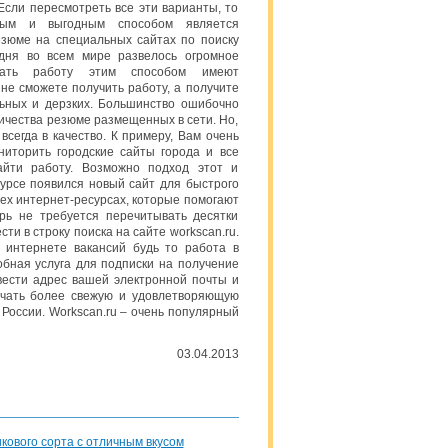
 Если пересмотреть все эти варианты, то
ным и выгодным способом является
зюме на специальных сайтах по поиску
одня во всем мире развелось огромное
кать работу этим способом имеют
 не сможете получить работу, а получите
льных и дерзких. Большинство ошибочно
личества резюме размещенных в сети. Но,
всегда в качество. К примеру, Вам очень
иторить городские сайты города и все
айти работу. Возможно подход этот и
урсе появился новый сайт для быстрого
сех интернет-ресурсах, которые помогают
ерь не требуется перечитывать десятки
ти в строку поиска на сайте workscan.ru.
 интернете вакансий будь то работа в
бная услуга для подписки на получение
ввести адрес вашей электронной почты и
учать более свежую и удовлетворяющую
России. Workscan.ru – очень популярный
03.04.2013
ового сорта с отличным вкусом