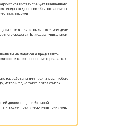
мерских хозяйствах требует взвешенного
тва плодовых деревьев абрикос занимает
чествам, высокой
иты авто от грязи, пыли. На самом деле
портного средства. Благодаря уникальной
иалисты не могут себе представить
важного и качественного материала, как
ьно разработаны для практически любого
 метро и т.д.) а также в этот список
рокий диапазон цен и большой
 эту задачу практически невыполнимой.