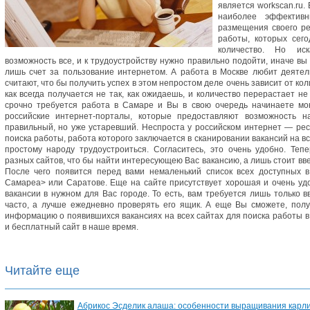
является workscan.ru.
наиболее эффектив
размещения своего ре
работы, которых сег
количество. Но ис
возможность все, и к трудоустройству нужно правильно подойти, иначе вы
лишь счет за пользование интернетом. А работа в Москве любит деяте
считают, что бы получить успех в этом непростом деле очень зависит от ко
как всегда получается не так, как ожидаешь, и количество перерастает не 
срочно требуется работа в Самаре и Вы в свою очередь начинаете мон
российские интернет-порталы, которые предоставляют возможность н
правильный, но уже устаревший. Неспроста у российском интернет — рес
поиска работы, работа которого заключается в сканировании вакансий на в
простому народу трудоустроиться. Согласитесь, это очень удобно. Теп
разных сайтов, что бы найти интересующею Вас вакансию, а лишь стоит ввес
После чего появится перед вами немаленький список всех доступных в
Самареa> или Саратове. Еще на сайте присутствует хорошая и очень удо
вакансии в нужном для Вас городе. То есть, вам требуется лишь только 
часто, а лучше ежедневно проверять его ящик. А еще Вы сможете, пол
информацию о появившихся вакансиях на всех сайтах для поиска работы в 
и бесплатный сайт в наше время.
Читайте еще
Абрикос Эсделик алаша: особенности выращивания карлик