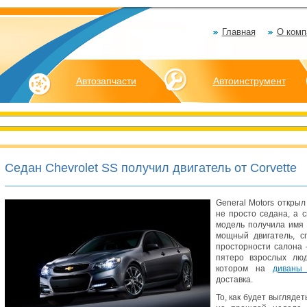
Главная
О комп
Автозапчасти
Автоинструмент
Седан Chevrolet SS получил двигатель от Corvette
General Motors открыл
не просто седана, а с
модель получила имя 
мощный двигатель, с
просторности салона 
пятеро взрослых люд
котором на
диваны
доставка.
То, как будет выгляде