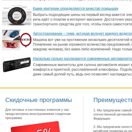
Какие критерии определяются качество покрышек
Выбрать подходящие шины на первый взгляд кажется элем
речь идёт о покупке в интернет-магазине. Достаточно ук
транспортного средства для того, чтобы поиск самостоят
Автострахование – тема, которая волнует каждого водите
Машина вот уже на протяжении нескольких десятилетий 
Появление на рынке огромного количества предложений,
каждому человеку, без каких-либо исключений. Надо толь
Насколько сильно различаются современные автомагнит
Современные магнитолы для салона автомобиля играют в
комфорта и приятной, расслабленной атмосферы. Подобн
даже самый долгий путь, ведь оно позволяет наслаждать
Скидочные программы
Преимуществ
Для оптовых и постоянных клиентов у нас
1. Мы предлагаем самый 
предусмотрена многоуровневая скидочная
отечественной автомобил
программа
Федерации.
2. Мы предлагаем качест
китайские подделки из н