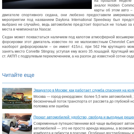
на прошлой неделе 
аналог Holden Commo
карты об этом авто –
двигателе спортивного седана, они любезно предоставили американс
мероприятии под названием Daytona International Speedway был предс
выбрано не случайно, ведь автомобилю предстоит бороться не только за
места в чемпионатах Nascar.
Седан может похвастаться наличием под капотом атмосферной восьмерки 
форсировки этот двигатель известен по не малоизвестным Chevrolet Cama
наоборот дефорсировали – он имеет 415л.с. при 562 Нм крутящего мом
занять место Corvette Stingray, уступая ему всего 35 лошадей. Крутящий м
ст. АКПП с подрулевым переключением, а на разгон до известной сотни седа
Читайте еще
Эвакуатор в Москве: как работает служба спасения на ко
Москва — город-рекордсмен: более 5,5 млн автомобилей, 
бесконечный поток транспорта от рассвета до глубокой н
поломка или ошибка
Прокат автомобилей: удобство, свобода и выгодные реше
Современные путешественники всё чаще выбирают автон
автомобилей — это не просто аренда машины, а возможн
комфорта и гибкости в поездке. Особенно востребованы ус