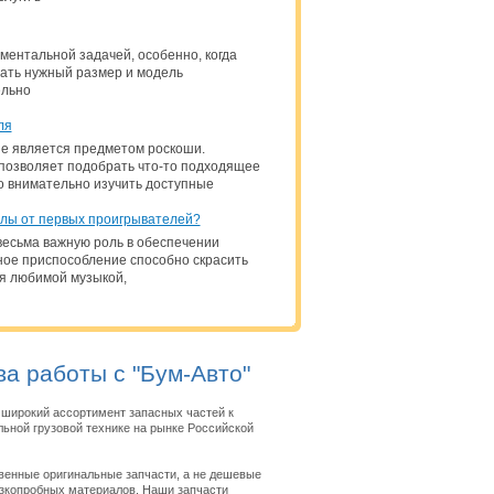
ентальной задачей, особенно, когда
азать нужный размер и модель
ельно
ля
не является предметом роскоши.
 позволяет подобрать что-то подходящее
ко внимательно изучить доступные
олы от первых проигрывателей?
есьма важную роль в обеспечении
ое приспособление способно скрасить
ся любимой музыкой,
а работы с "Бум-Авто"
широкий ассортимент запасных частей к
ьной грузовой технике на рынке Российской
венные оригинальные запчасти, а не дешевые
изкопробных материалов. Наши запчасти