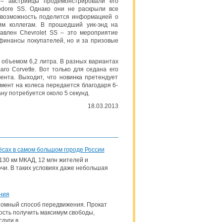
– австрийцы продемонстрировали его
dore SS. Однако они не раскрыли все
 возможность поделится информацией о
ким коллегам. В прошедший уик-энд на
тавлен Chevrolet SS – это мероприятие
 финансы покупателей, но и за призовые
объемом 6,2 литра. В разных вариантах
ro Corvette. Вот только для седана его
ента. Выходит, что новинка претендует
омент на колеса передается благодаря 6-
ну потребуется около 5 секунд.
18.03.2013
лёсах в самом большом городе России
130 км МКАД, 12 млн жителей и
очи. В таких условиях даже небольшая
ния
омный способ передвижения. Прокат
ость получить максимум свободы,
луги в