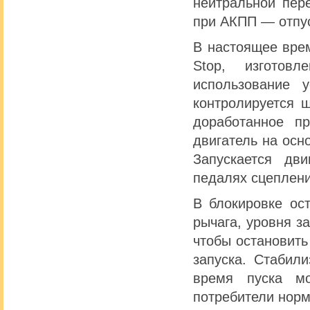
нейтральной пер
при АКПП — отпу
В настоящее врем
Stop, изготов
использование у
контролируется 
доработанное п
двигатель на осн
Запускается дв
педалях сцеплени
В блокировке ос
рычага, уровня з
чтобы остановит
запуска. Стабил
время пуска мо
потребители норм