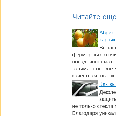
Читайте ещ
Абрик
карлик
Выращи
фермерских хозяй
посадочного мате
занимает особое 
качествам, высок
Как вы
Дефлек
защиты
не только стекла 
Благодаря уникал