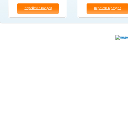
перейти в раздел
перейти в раздел
Копирование материалов сайта разрешено толь
© "
Бум-Авто
" 2003-2026.
при указании ссылки на данный сайт