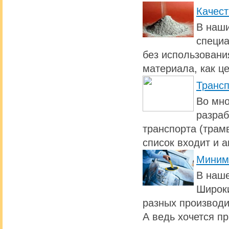
Качест
В наши
специа
без использовани
материала, как ц
Транс
Во мно
разраб
транспорта (трамв
список входит и 
Миним
В наше
Широки
разных производи
А ведь хочется п