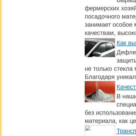
Выращи
фермерских хозяй
посадочного мате
занимает особое 
качествам, высок
Как вы
Дефлек
защиты
не только стекла 
Благодаря уникал
Качест
В наши
специа
без использовани
материала, как ц
Транс