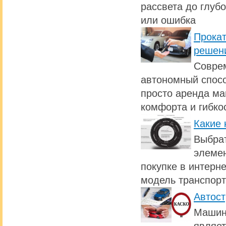
рассвета до глуб
или ошибка
Прокат
решен
Совре
автономный спосо
просто аренда ма
комфорта и гибко
Какие 
Выбрат
элемен
покупке в интерн
модель транспорт
Автост
Машина