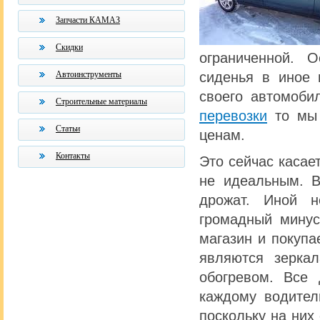
Запчасти КАМАЗ
Скидки
ограниченной. 
сиденья в иное 
Автоинструменты
своего автомобил
Строительные материалы
перевозки
то мы 
Статьи
ценам.
Контакты
Это сейчас касае
не идеальным. В
дрожат. Иной н
громадный минус
магазин и покуп
являются зерка
обогревом. Все
каждому водител
поскольку на них