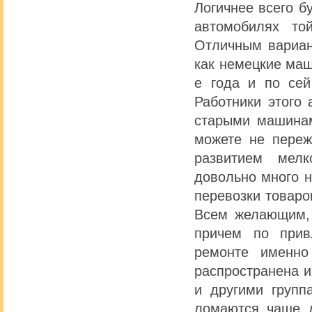
Логичнее всего б
автомобилях то
Отличным вариан
как немецкие маш
е года и по сей
Работники этого 
старыми машинам
можете не переж
развитием мелк
довольно много н
перевозки товаро
Всем желающим, 
причем по прив
ремонте именно
распространена 
и другими групп
ломаются чаще д