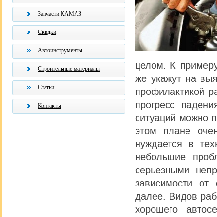
Запчасти КАМАЗ
Скидки
Автоинструменты
целом. К примеру
Строительные материалы
же укажут на вы
Статьи
профилактикой р
прогресс падени
Контакты
ситуаций можно п
этом плане оче
нуждается в тех
небольшие проб
серьезными непр
зависимости от 
далее. Видов раб
хорошего автос