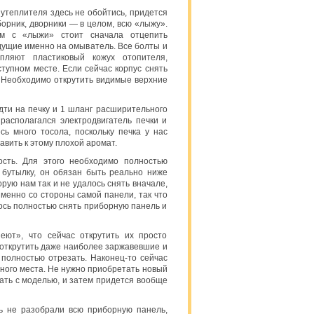
утеплителя здесь не обойтись, придется
орник, дворники — в целом, всю «лыжу».
м с «лыжи» стоит сначала отцепить
дущие именно на омыватель. Все болты и
пляют пластиковый кожух отопителя,
тупном месте. Если сейчас корпус снять
. Необходимо открутить видимые верхние
дти на печку и 1 шланг расширительного
 располагался электродвигатель печки и
ь много тосола, поскольку печка у нас
авить к этому плохой аромат.
сть. Для этого необходимо полностью
ю бутылку, он обязан быть реально ниже
рую нам так и не удалось снять вначале,
именно со стороны самой панели, так что
лось полностью снять приборную панель и
еют», что сейчас открутить их просто
 открутить даже наиболее заржавевшие и
полностью отрезать. Наконец-то сейчас
тного места. Не нужно приобретать новый
дать с моделью, и затем придется вообще
ть не разобрали всю приборную панель,