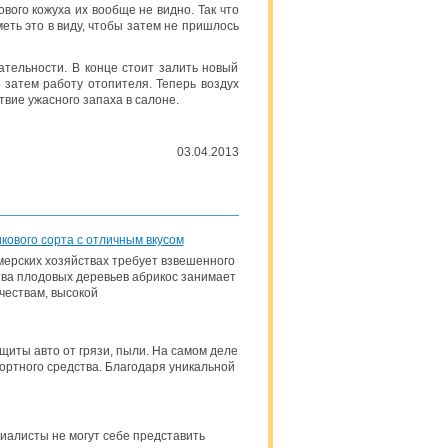
вого кожуха их вообще не видно. Так что
еть это в виду, чтобы затем не пришлось
ательности. В конце стоит залить новый
 затем работу отопителя. Теперь воздух
твие ужасного запаха в салоне.
03.04.2013
ового сорта с отличным вкусом
мерских хозяйствах требует взвешенного
тва плодовых деревьев абрикос занимает
чествам, высокой
иты авто от грязи, пыли. На самом деле
портного средства. Благодаря уникальной
иалисты не могут себе представить