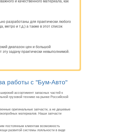
важного и качественного материала, как
ьно разработаны для практически любого
 метро и т.д.) а также в этот список
рокий диапазон цен и большой
 эту задачу практически невыполнимой.
а работы с "Бум-Авто"
широкий ассортимент запасных частей к
ьной грузовой технике на рынке Российской
венные оригинальные запчасти, а не дешевые
изкопробных материалов. Наши запчасти
.
оим постоянным клиентам возможность
мощи развитой системы лояльности в виде