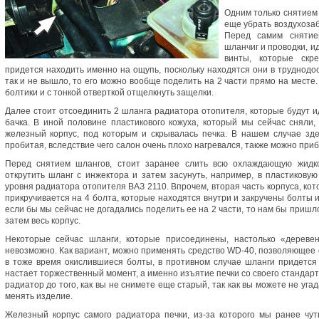
Одним только снятием 
еще убрать воздухозаб
Перед самим снятие
шланчиг и проводки, и
винты, которые скре
придется находить именно на ощупь, поскольку находятся они в труднодос
так и не вышло, то его можно вообще поделить на 2 части прямо на месте
болтики и с тонкой отверткой отщелкнуть защелки.
Далее стоит отсоединить 2 шланга радиатора отопителя, которые будут и
бачка. В иной половине пластикового кожуха, который мы сейчас сняли,
железный корпус, под которым и скрывалась печка. В нашем случае здес
пробитая, вследствие чего салон очень плохо нагревался, также можно приб
Перед снятием шлангов, стоит заранее слить всю охлаждающую жидко
открутить шланг с инжектора и затем засунуть, например, в пластикову
уровня радиатора отопителя ВАЗ 2110. Впрочем, вторая часть корпуса, кото
прикручивается на 4 болта, которые находятся внутри и закручены болты 
если бы мы сейчас не догадались поделить ее на 2 части, то нам бы приш
затем весь корпус.
Некоторые сейчас шланги, которые присоединены, настолько «деревен
невозможно. Как вариант, можно применять средство WD-40, позволяющее
в тоже время окислившиеся болты, в противном случае шланги придется 
настает торжественный момент, а именно изъятие печки со своего стандар
радиатор до того, как вы не снимете еще старый, так как вы можете не уга
менять изделие.
Железный корпус самого радиатора печки, из-за которого мы ранее чу