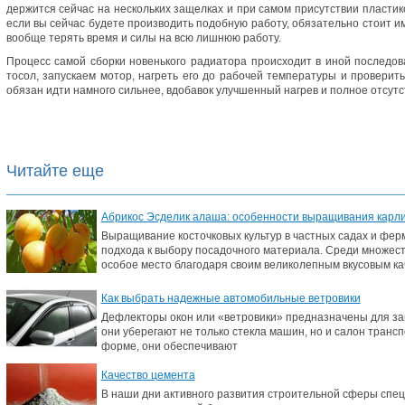
держится сейчас на нескольких защелках и при самом присутствии пластико
если вы сейчас будете производить подобную работу, обязательно стоит им
вообще терять время и силы на всю лишнюю работу.
Процесс самой сборки новенького радиатора происходит в иной последов
тосол, запускаем мотор, нагреть его до рабочей температуры и проверить
обязан идти намного сильнее, вдобавок улучшенный нагрев и полное отсутс
Читайте еще
Абрикос Эсделик алаша: особенности выращивания карлик
Выращивание косточковых культур в частных садах и фер
подхода к выбору посадочного материала. Среди множес
особое место благодаря своим великолепным вкусовым ка
Как выбрать надежные автомобильные ветровики
Дефлекторы окон или «ветровики» предназначены для защ
они уберегают не только стекла машин, но и салон транс
форме, они обеспечивают
Качество цемента
В наши дни активного развития строительной сферы спец