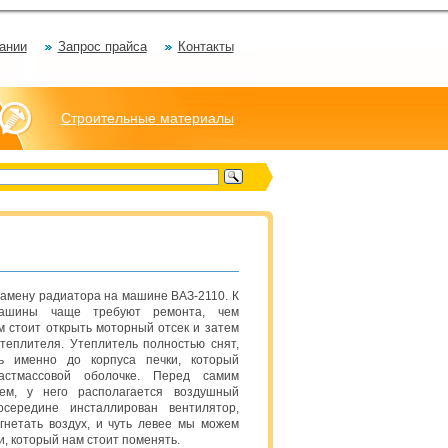
ании
Запрос прайса
Контакты
Строительные материалы
амену радиатора на машине ВАЗ-2110. К
ашины чаще требуют ремонта, чем
м стоит открыть моторный отсек и затем
утеплителя. Утеплитель полностью снят,
ь именно до корпуса печки, который
астмассовой оболочке. Перед самим
ем, у него располагается воздушный
середине инсталлирован вентилятор,
гнетать воздух, и чуть левее мы можем
и, который нам стоит поменять.