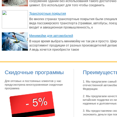
сооружение зданий без использования такого достаточно 
цемент. Его используют для того чтобы соединить
Транспортные покрытия
Во многих странах транспортные покрытия были специал
вида пассажирского транспорта (трамваи, автобусы, поезда,
входит и авиационная промышленность, к
Минимойки для автомобилей
В наше время выбрать минимойку не так уж и просто. Ши
ассортимент продукции от разных производителей делают
А ведь хочется приобрести такое
Скидочные программы
Преимуществ
Для оптовых и постоянных клиентов у нас
1. Мы предлагаем самый 
предусмотрена многоуровневая скидочная
отечественной автомобил
программа
Федерации.
2. Мы предлагаем качест
китайские подделки из н
надежные и долговечные
3. Мы предоставляем св
экономить деньги при по