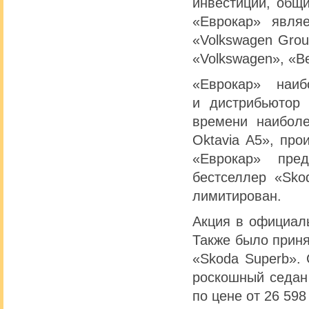
инвестиции, общ
«Еврокар» явля
«Volkswagen Grou
«Volkswagen», «Be
«Еврокар» наиб
и дистрибьютор
времени наибол
Oktavia A5», про
«Еврокар» пред
бестселлер «Sko
лимитирован.
Акция в официаль
Также было приня
«Skoda Superb». 
роскошный седан
по цене от 26 598