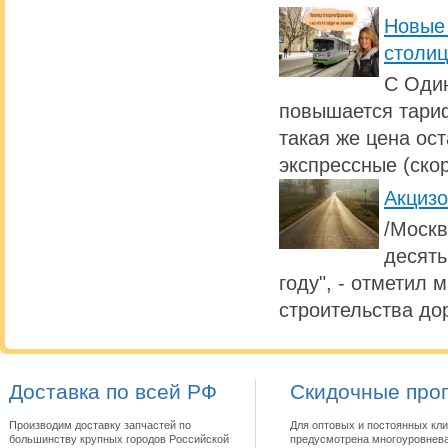
Новые 
столи
С Один
повышается тариф
такая же цена ос
экспрессные (ско
Акциз
/Москв
десять
году", - отметил 
строительства дор
Доставка по всей РФ
Скидочные про
Производим доставку запчастей по
Для оптовых и постоянных кли
большинству крупных городов Российской
предусмотрена многоуровнева