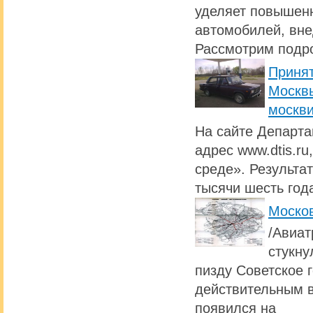
уделяет повышен
автомобилей, вне
Рассмотрим подро
Принят
Москвы
москви
На сайте Департа
адрес www.dtis.r
среде». Результа
тысячи шесть год
Моско
/Авиат
стукну
пизду Советское 
действительным в
появился на