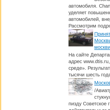
автомобиля. Chan
уделяет повышен
автомобилей, вне
Рассмотрим подро
Принят
Москвы
москви
На сайте Департа
адрес www.dtis.r
среде». Результа
тысячи шесть год
Моско
/Авиат
стукну
пизду Советское 