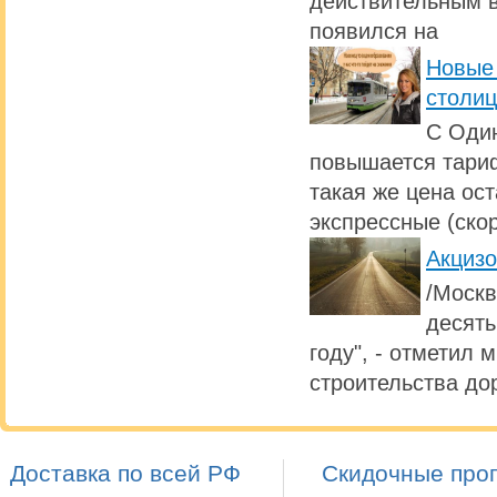
действительным в
появился на
Новые 
столи
С Один
повышается тариф
такая же цена ос
экспрессные (ско
Акциз
/Москв
десять
году", - отметил 
строительства дор
Доставка по всей РФ
Скидочные про