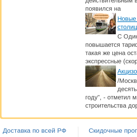
действительным в
появился на
Новые 
столи
С Один
повышается тариф
такая же цена ос
экспрессные (ско
Акциз
/Москв
десять
году", - отметил 
строительства дор
Доставка по всей РФ
Скидочные про