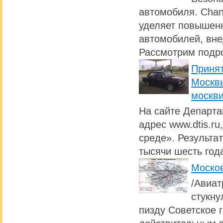
автомобиля. Chan
уделяет повышен
автомобилей, вне
Рассмотрим подро
Принят
Москвы
москви
На сайте Департа
адрес www.dtis.r
среде». Результа
тысячи шесть год
Моско
/Авиат
стукну
пизду Советское 