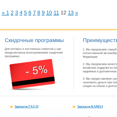
«
1
2
3
4
5
6
7
8
9
10
11
12
13
»
Скидочные программы
Преимуществ
Для оптовых и постоянных клиентов у нас
1. Мы предлагаем самый 
предусмотрена многоуровневая скидочная
отечественной автомобил
программа
Федерации.
2. Мы предлагаем качест
китайские подделки из н
надежные и долговечные
3. Мы предоставляем св
экономить деньги при по
скидок на объем и долго
Запчасти ГАЗ-53
Запчасти КАМАЗ