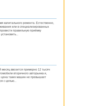
я капитального ремонта. Естественно,
луживания или в специализированных
 провести правильную приёмку
установить...
 месяц ввозится примерно 12 тысяч
томобили вторичного авторынка и,
 цена таких машин не превышает
я с целью...