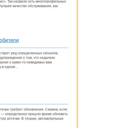
ис». Так назвали сеть многопрофильных
лучшее качество обслуживания, как
юбители
ествует ряд определенных сигналов,
дупреждения о том, что недалеко
ания о каких-то невидимых вам
в одном...
птечка требует обновления. Скажем, если
ад — определенно пришло время обновить
три аптечки. В теории, автомобильная