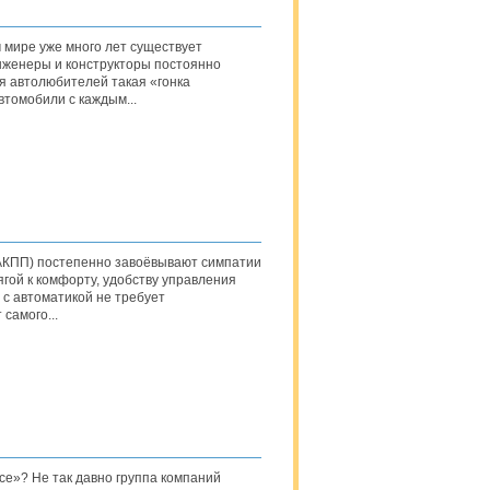
мире уже много лет существует
инженеры и конструкторы постоянно
я автолюбителей такая «гонка
втомобили с каждым...
(АКПП) постепенно завоёвывают симпатии
гой к комфорту, удобству управления
 с автоматикой не требует
самого...
се»? Не так давно группа компаний