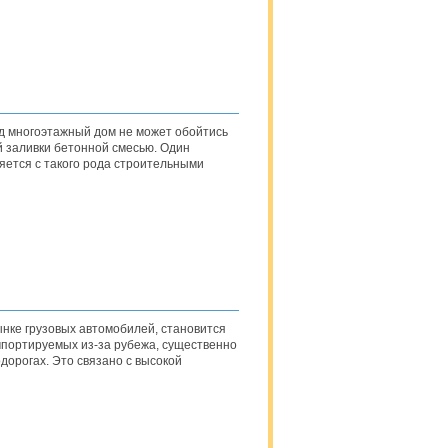
д многоэтажный дом не может обойтись
й заливки бетонной смесью. Один
ляется с такого рода строительными
нке грузовых автомобилей, становится
мпортируемых из-за рубежа, существенно
орогах. Это связано с высокой