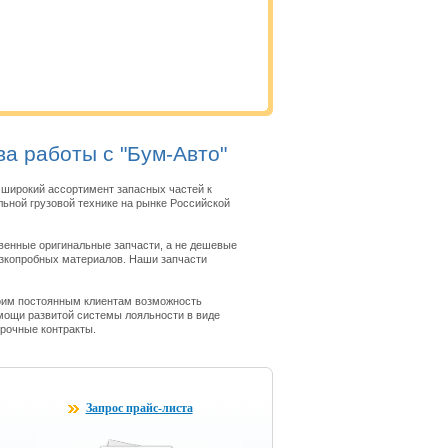
а работы с "Бум-Авто"
широкий ассортимент запасных частей к
ьной грузовой технике на рынке Российской
венные оригинальные запчасти, а не дешевые
изкопробных материалов. Наши запчасти
.
оим постоянным клиентам возможность
мощи развитой системы лояльности в виде
срочные контракты.
Запрос прайс-листа